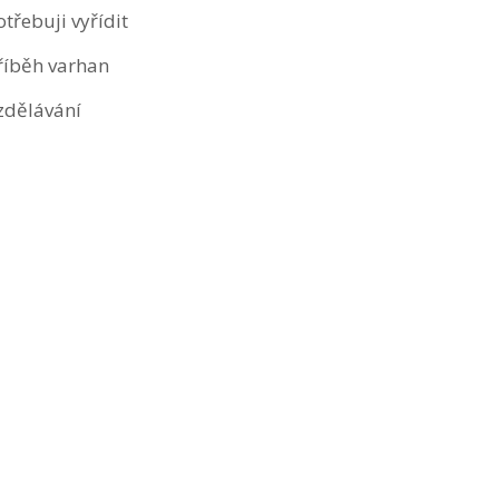
otřebuji vyřídit
říběh varhan
zdělávání