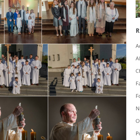
R
A
A
C
F
F
N
O
P