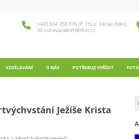
+420 604 358 976 (P. ThLic. Václav Rylko)
rkf.ostravazabreh@doo.cz
VZDĚLÁVÁNÍ
O NÁS
POTŘEBUJI VYŘÍDIT
FOTO
rtvýchvstání Ježíše Krista
A
rista a křest katechumenů.