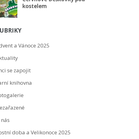
kostelem
UBRIKY
dvent a Vánoce 2025
ktuality
hci se zapojit
arní knihovna
otogalerie
ezařazené
 nás
ostní doba a Velikonoce 2025