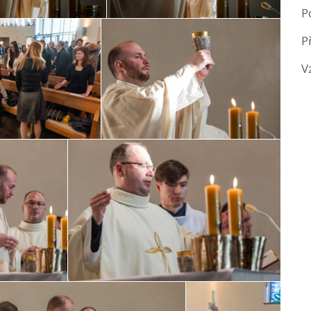
P
P
V