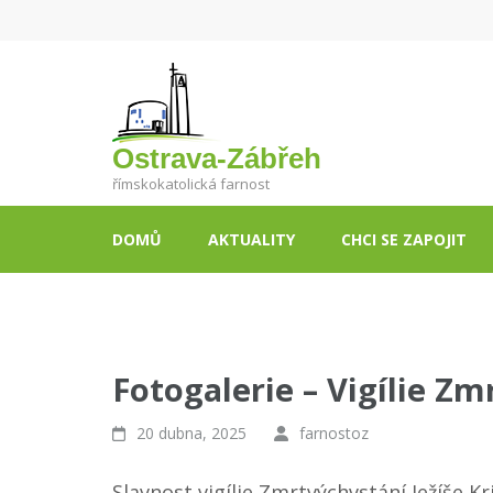
Ostrava-Zábřeh
římskokatolická farnost
DOMŮ
AKTUALITY
CHCI SE ZAPOJIT
Fotogalerie – Vigílie Zm
20 dubna, 2025
farnostoz
Slavnost vigílie Zmrtvýchvstání Ježíše K