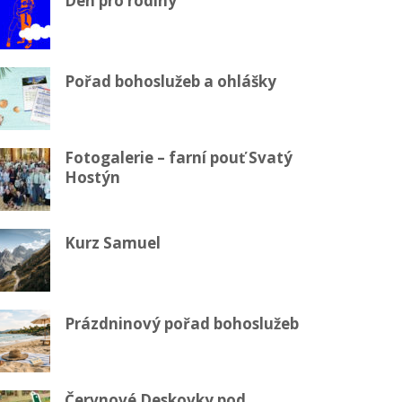
Den pro rodiny
Pořad bohoslužeb a ohlášky
Fotogalerie – farní pouť Svatý
Hostýn
Kurz Samuel
Prázdninový pořad bohoslužeb
Červnové Deskovky pod