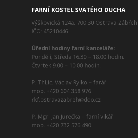
FARNÍ KOSTEL SVATÉHO DUCHA
Výškovická 124a, 700 30 Ostrava-Zábřeh
IČO: 45210446
Úřední hodiny farní kanceláře:
Pondělí, Středa 16.30 – 18.00 hodin.
Čtvrtek 9.00 – 10.00 hodin.
P. ThLic. Václav Rylko – farář
mob. +420 604 358 976
rkf.ostravazabreh@doo.cz
P. Mgr. Jan Jurečka – farní vikář
mob. +420 732 576 490