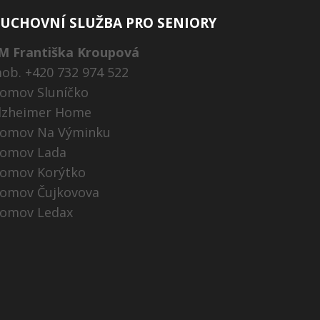
UCHOVNÍ SLUŽBA PRO SENIORY
M Františka Kroupová
ob. +420 732 974 522
omov Sluníčko
lzheimer Home
omov Na Výminku
omov Lada
omov Korýtko
omov Čujkovova
omov Ledax