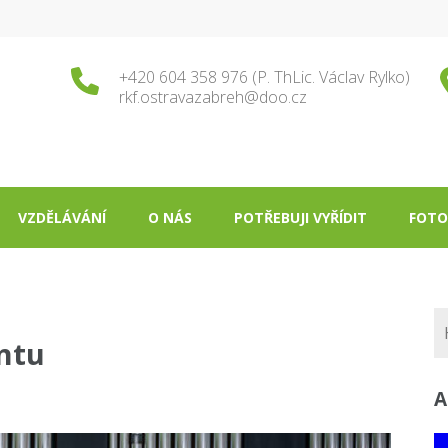
+420 604 358 976 (P. ThLic. Václav Rylko)
rkf.ostravazabreh@doo.cz
VZDĚLÁVÁNÍ
O NÁS
POTŘEBUJI VYŘÍDIT
FOTO
ntu
A