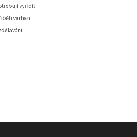
otřebuji vyřídit
říběh varhan
zdělávání