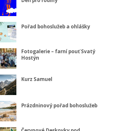
Den pro rodiny
Pořad bohoslužeb a ohlášky
Fotogalerie – farní pouť Svatý
Hostýn
Kurz Samuel
Prázdninový pořad bohoslužeb
Červnové Deskovky pod