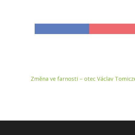
Navigace
Změna ve farnosti – otec Václav Tomicz
pro
příspěvek