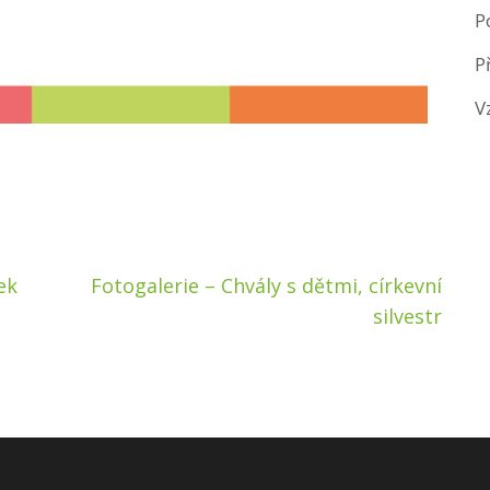
P
P
V
ek
Fotogalerie – Chvály s dětmi, církevní
silvestr