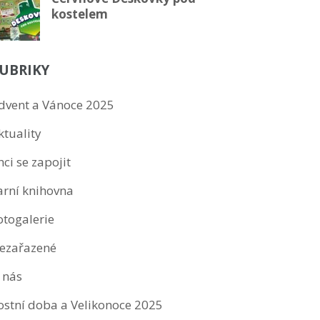
kostelem
UBRIKY
dvent a Vánoce 2025
ktuality
hci se zapojit
arní knihovna
otogalerie
ezařazené
 nás
ostní doba a Velikonoce 2025