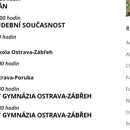
R
A
A
C
F
F
N
O
P