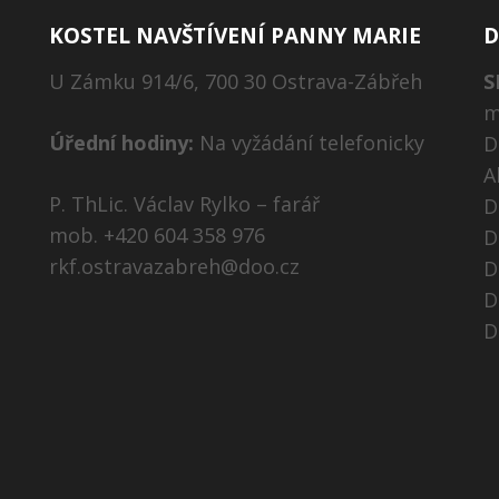
KOSTEL NAVŠTÍVENÍ PANNY MARIE
D
U Zámku 914/6, 700 30 Ostrava-Zábřeh
S
m
Úřední hodiny:
Na vyžádání telefonicky
D
A
P. ThLic. Václav Rylko – farář
D
mob. +420 604 358 976
D
rkf.ostravazabreh@doo.cz
D
D
D